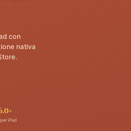
Pad con
zione nativa
Store.
6.0+
 per iPad