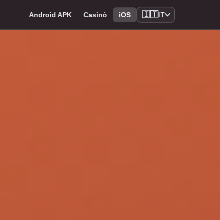
🇮🇹
Android APK
Casinò
iOS
IT