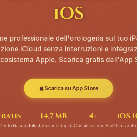
iOS
ne professionale dell'orologeria sul tuo i
zione iCloud senza interruzioni e integra
ecosistema Apple. Scarica gratis dall'App 
Scarica su App Store
ratis
14,7 MB
4+
iOS 1
Costo Nascosto
Installazione Rapida
Classificazione Età
Ottimizzato