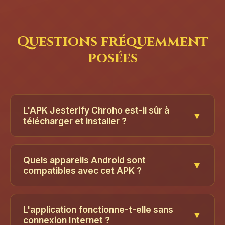
Questions fréquemment
posées
L'APK Jesterify Chroho est-il sûr à
▼
télécharger et installer ?
Oui, il s'agit de l'APK officiel Jesterify Chroho
3.0 signé par le développeur Mykola Dorohan.
Quels appareils Android sont
▼
Le fichier de 14,7 Mo ne contient aucun
compatibles avec cet APK ?
logiciel malveillant, publicitaire ou code de
Jesterify Chroho nécessite Android 8.0 (Oreo)
suivi. L'APK ne demande que les autorisations
ou ultérieur. L'application fonctionne sur les
L'application fonctionne-t-elle sans
essentielles (stockage pour les données de
▼
téléphones et tablettes de tous les fabricants,
connexion Internet ?
collection, appareil photo pour la