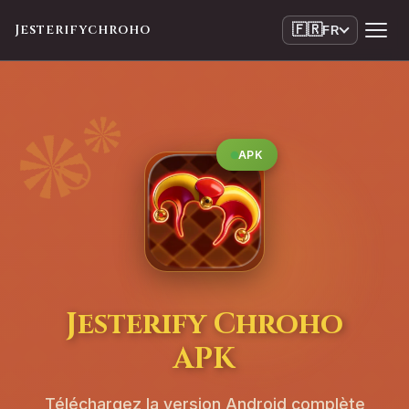
Jesterifychroho
🇫🇷
FR
APK
Jesterify Chroho
APK
Téléchargez la version Android complète